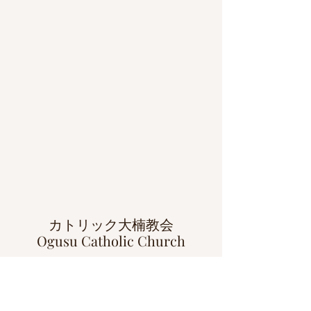
カトリック大楠教会
Ogusu Catholic Church
〒815-0082 福岡市南区大楠 2-7-10
e-Mail:
ogusucatholicfeb11@gmail.com
Tel:092-521-6946 / Fax:092-791-9600